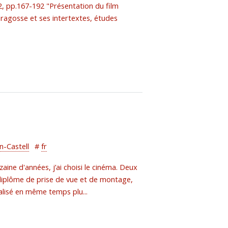
2, pp.167-192 "Présentation du film
ragosse et ses intertextes, études
n-Castell
#
fr
ine d'années, j’ai choisi le cinéma. Deux
diplôme de prise de vue et de montage,
alisé en même temps plu...