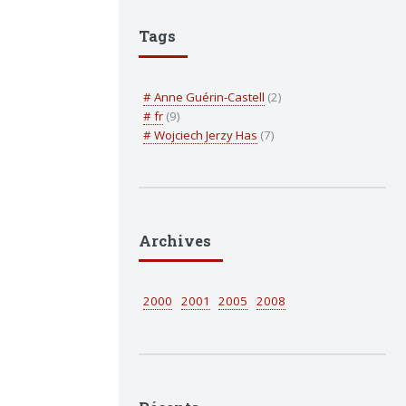
Tags
# Anne Guérin-Castell
(2)
# fr
(9)
# Wojciech Jerzy Has
(7)
Archives
2000
2001
2005
2008