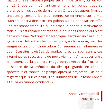
J'ajoute une remarque à propos de la fin de ce film, où l'on voit
un générique de fin défilant sur un fond noir pendant que se
prolonge la musique du dernier plan. Or tous les autres films du
cinéaste, y compris les plus récents, se terminent sur le mot
"Koniec", c'est-à-dire "Fin" en polonais. Has opposait en effet
une résistance tranquille à une pratique apparue tardivement,
mais qui s'est rapidement répandue pour des raisons qui n'ont
rien à voir avec l'art cinématographique : terminer un film sur un
générique défilant à plus ou moins grande vitesse, sur des
images ou un fond noir ou coloré. Conséquences malheureuses
des nécessités croisées du marketing et du sponsoring, ces
interminables successions de noms viennent s'interposer entre
le moment de la dernière image perçue-vécue du film, et la
naissance de la mémoire du film qui grandit en chaque
spectateur et l'habite longtemps après la projection. On peut
regretter que, sur ce point, "Les Tribulations de Baltasar Kober"
ait suivi les canons occidentaux.
Anne Guérin-Castell
2001-07-26