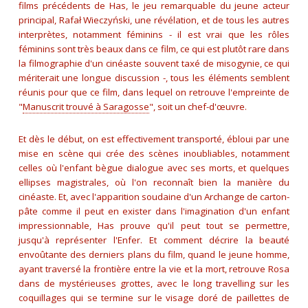
films précédents de Has, le jeu remarquable du jeune acteur
principal, Rafał Wieczyński, une révélation, et de tous les autres
interprètes, notamment féminins - il est vrai que les rôles
féminins sont très beaux dans ce film, ce qui est plutôt rare dans
la filmographie d'un cinéaste souvent taxé de misogynie, ce qui
mériterait une longue discussion -, tous les éléments semblent
réunis pour que ce film, dans lequel on retrouve l'empreinte de
"
Manuscrit trouvé à Saragosse
", soit un chef-d'œuvre.
Et dès le début, on est effectivement transporté, ébloui par une
mise en scène qui crée des scènes inoubliables, notamment
celles où l'enfant bègue dialogue avec ses morts, et quelques
ellipses magistrales, où l'on reconnaît bien la manière du
cinéaste. Et, avec l'apparition soudaine d'un Archange de carton-
pâte comme il peut en exister dans l'imagination d'un enfant
impressionnable, Has prouve qu'il peut tout se permettre,
jusqu'à représenter l'Enfer. Et comment décrire la beauté
envoûtante des derniers plans du film, quand le jeune homme,
ayant traversé la frontière entre la vie et la mort, retrouve Rosa
dans de mystérieuses grottes, avec le long travelling sur les
coquillages qui se termine sur le visage doré de paillettes de