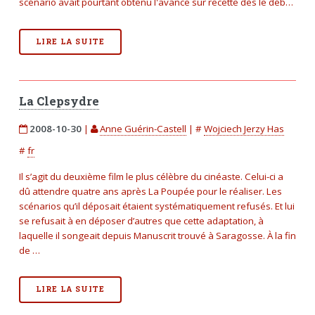
scénario avait pourtant obtenu l'avance sur recette dès le déb…
LIRE LA SUITE
La Clepsydre
2008-10-30
|
Anne Guérin-Castell
|
#
Wojciech Jerzy Has
#
fr
Il s’agit du deuxième film le plus célèbre du cinéaste. Celui-ci a
dû attendre quatre ans après La Poupée pour le réaliser. Les
scénarios qu’il déposait étaient systématiquement refusés. Et lui
se refusait à en déposer d’autres que cette adaptation, à
laquelle il songeait depuis Manuscrit trouvé à Saragosse. À la fin
de …
LIRE LA SUITE